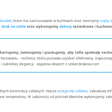
lacobel
, które ma zastosowanie w kuchniach oraz tworzymy
szyby 
y
druk na szkle
oraz wykonujemy
dekory
łazienkowe i kuchen
hartujemy, laminujemy i piaskujemy, aby tafle spełniały tech
owaniu – technice, która pozwala uzyskać efektowny, trapezowy szl
i subtelnej elegancji - wyjaśnia ekspert z szklarzkrakow.com
nych konstrukcji szklanych. Nasze
przegrody szklane
, zabudowy lo
ienne temperatury. W zależności od potrzeb klientów wykonujemy 