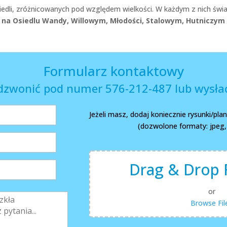
edli, zróżnicowanych pod względem wielkości. W każdym z nich świ
na Osiedlu Wandy, Willowym, Młodości, Stalowym, Hutniczym 
Formularz kontaktowy
dzwonić pod numer 576-212-487 lub wysłać
Jeżeli masz, dodaj koniecznie rysunki/pl
(dozwolone formaty: jpeg, p
Drag & Drop F
or
Browse Fil