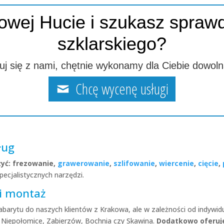
owej Hucie i szukasz spraw
szklarskiego?
uj się z nami, chętnie wykonamy dla Ciebie dowoln
Chcę wycenę usługi
ług
zyć: frezowanie,
grawerowanie
,
szlifowanie
,
wiercenie
,
cięcie
,
pecjalistycznych narzędzi.
 i montaż
abarytu do naszych klientów z Krakowa, ale w zależności od indyw
a, Niepołomice, Zabierzów, Bochnia czy Skawina.
Dodatkowo oferuj