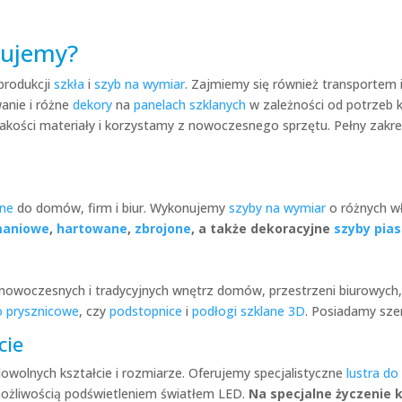
erujemy?
produkcji
szkła
i
szyb na wymiar
. Zajmiemy się również transportem 
anie i różne
dekory
na
panelach szklanych
w zależności od potrzeb k
kości materiały i korzystamy z nowoczesnego sprzętu. Pełny zakres
nne
do domów, firm i biur. Wykonujemy
szyby na wymiar
o różnych w
maniowe
,
hartowane
,
zbrojone
, a także dekoracyjne
szyby pia
nowoczesnych i tradycyjnych wnętrz domów, przestrzeni biurowych, b
o prysznicowe
, czy
podstopnice
i
podłogi szklane 3D
. Posiadamy sze
cie
owolnych kształcie i rozmiarze. Oferujemy specjalistyczne
lustra do
ożliwością podświetleniem światłem LED.
Na specjalne życzenie 