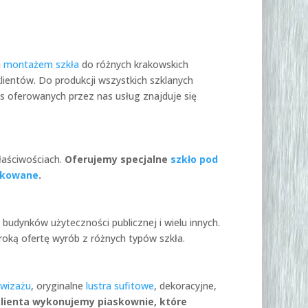
i
montażem szkła
do różnych krakowskich
lientów. Do produkcji wszystkich szklanych
 oferowanych przez nas usług znajduje się
łaściwościach.
Oferujemy specjalne
szkło pod
skowane
.
udynków użyteczności publicznej i wielu innych.
roką ofertę wyrób z różnych typów szkła.
 wizażu
, oryginalne
lustra sufitowe
, dekoracyjne,
klienta wykonujemy piaskownie, które