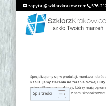
zapytaj@szklarzkrakow.com
576-21
Specjalizujemy się w produkcji, montażu i obróbc
Realizujemy zlecenia na terenie Nowej Huty
wykwalifikowanych szklarzy, którzy mają ogromn
Spis treści
koniecznie powinieneś się z nami skontaktować!