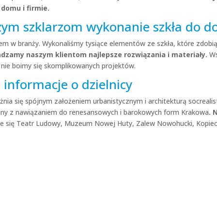
domu i firmie.
szym szklarzom wykonanie szkła do d
em w branży. Wykonaliśmy tysiące elementów ze szkła, które zdobi
adzamy naszym klientom najlepsze rozwiązania i materiały.
Ws
nie boimy się skomplikowanych projektów.
informacje o dzielnicy
ia się spójnym założeniem urbanistycznym i architekturą socrealisty
wany z nawiązaniem do renesansowych i barokowych form Krakowa
. 
duje się Teatr Ludowy, Muzeum Nowej Huty, Zalew Nowohucki, Kopie