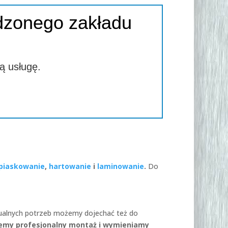
dzonego zakładu
ą usługę.
piaskowanie
,
hartowanie
i
laminowanie
.
Do
idualnych potrzeb możemy dojechać też do
emy profesjonalny montaż i wymieniamy