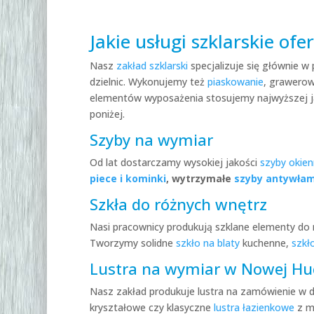
Jakie usługi szklarskie of
Nasz
zakład szklarski
specjalizuje się głównie w 
dzielnic. Wykonujemy też
piaskowanie
, grawerow
elementów wyposażenia stosujemy najwyższej ja
poniżej.
Szyby na wymiar
Od lat dostarczamy wysokiej jakości
szyby okie
piece i kominki
, wytrzymałe
szyby antywła
Szkła do różnych wnętrz
Nasi pracownicy produkują szklane elementy do 
Tworzymy solidne
szkło na blaty
kuchenne,
szkł
Lustra na wymiar w Nowej Hu
Nasz zakład produkuje lustra na zamówienie w d
kryształowe czy klasyczne
lustra łazienkowe
z m