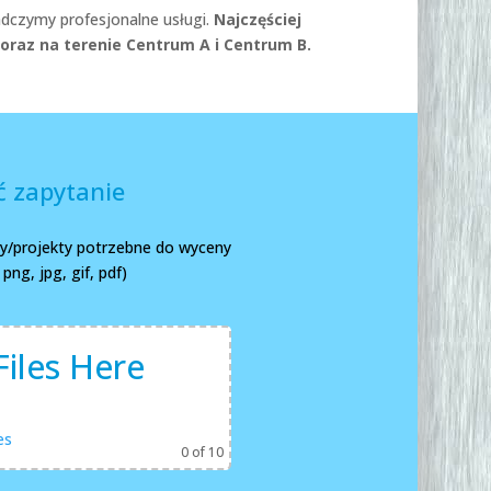
adczymy profesjonalne usługi.
Najczęściej
oraz na terenie Centrum A i Centrum B.
 zapytanie
any/projekty potrzebne do wyceny
ng, jpg, gif, pdf)
iles Here
es
0
of 10