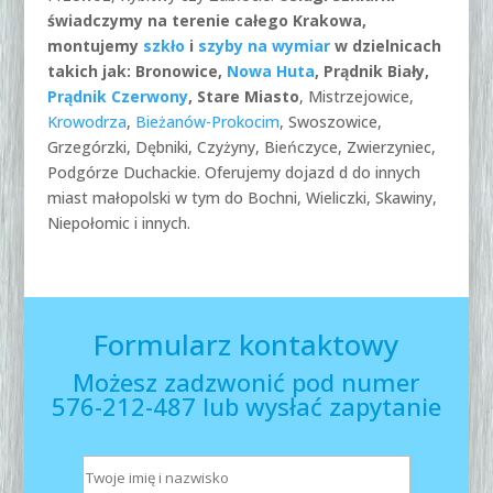
świadczymy na terenie całego Krakowa,
montujemy
szkło
i
szyby na wymiar
w dzielnicach
takich jak: Bronowice,
Nowa Huta
, Prądnik Biały,
Prądnik Czerwony
, Stare Miasto
, Mistrzejowice,
Krowodrza
,
Bieżanów-Prokocim
, Swoszowice,
Grzegórzki, Dębniki, Czyżyny, Bieńczyce, Zwierzyniec,
Podgórze Duchackie. Oferujemy dojazd d do innych
miast małopolski w tym do Bochni, Wieliczki, Skawiny,
Niepołomic i innych.
Formularz kontaktowy
Możesz zadzwonić pod numer
576-212-487 lub wysłać zapytanie