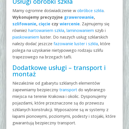
Usługi obróbki szkła
Mamy ogromne doświadczenie w
obróbce szkła
.
Wykonujemy precyzyjne
grawerowanie
,
szlifowanie
,
cięcie
czy
wiercenie
. Zajmujemy się
również
hartowaniem szkła
,
laminowaniem
szyb i
piaskowaniem
luster. Do naszych usług szklarskich
należy dodać jeszcze
fazowanie luster i szkła
, które
polega na uzyskanie nietypowego rodzaju szlifu
trapezowego na brzegach tafli.
Dodatkowe usługi – transport i
montaż
Niezależnie od gabarytu szklanych elementów
zapewniamy bezpieczny
transport
do wybranego
miejsca na terenie Krakowa i okolic. Dysponujemy
pojazdami, które przeznaczone są do przewozu
szklanych konstrukcji. Wyposażone są w systemy z
łapami pionowymi, poziomymi, podesty i stojaki, które
gwarantują bezpieczny transport.