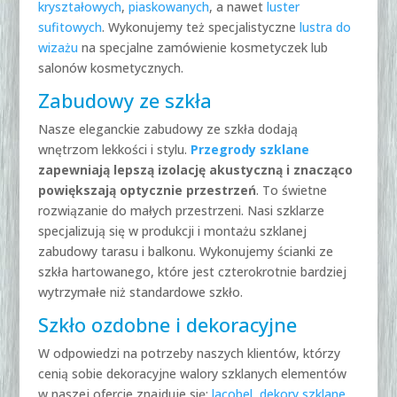
kryształowych
,
piaskowanych
, a nawet
luster
sufitowych
. Wykonujemy też specjalistyczne
lustra do
wizażu
na specjalne zamówienie kosmetyczek lub
salonów kosmetycznych.
Zabudowy ze szkła
Nasze eleganckie zabudowy ze szkła dodają
wnętrzom lekkości i stylu.
Przegrody szklane
zapewniają lepszą izolację akustyczną i znacząco
powiększają optycznie przestrzeń
. To świetne
rozwiązanie do małych przestrzeni. Nasi szklarze
specjalizują się w produkcji i montażu szklanej
zabudowy tarasu i balkonu. Wykonujemy ścianki ze
szkła hartowanego, które jest czterokrotnie bardziej
wytrzymałe niż standardowe szkło.
Szkło ozdobne i dekoracyjne
W odpowiedzi na potrzeby naszych klientów, którzy
cenią sobie dekoracyjne walory szklanych elementów
w naszej ofercie znajduje się:
lacobel
,
dekory szklane