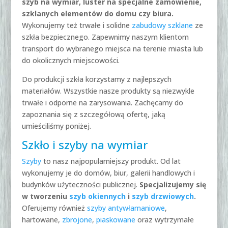
szyb na wymiar, luster na specjalne zamówienie,
szklanych elementów do domu czy biura.
Wykonujemy też trwałe i solidne
zabudowy szklane
ze
szkła bezpiecznego. Zapewnimy naszym klientom
transport do wybranego miejsca na terenie miasta lub
do okolicznych miejscowości.
Do produkcji szkła korzystamy z najlepszych
materiałów. Wszystkie nasze produkty są niezwykle
trwałe i odporne na zarysowania. Zachęcamy do
zapoznania się z szczegółową ofertę, jaką
umieściliśmy poniżej.
Szkło i szyby na wymiar
Szyby
to nasz najpopularniejszy produkt. Od lat
wykonujemy je do domów, biur, galerii handlowych i
budynków użyteczności publicznej.
Specjalizujemy się
w tworzeniu
szyb okiennych
i
szyb drzwiowych
.
Oferujemy również
szyby antywłamaniowe
,
hartowane,
zbrojone
,
piaskowane
oraz wytrzymałe