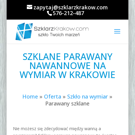
zapytaj@szklarzkrakow.com
576-212-487
SZKLANE PARAWANY
NAWANNOWE NA
WYMIAR W KRAKOWIE
Home
»
Oferta
»
Szkło na wymiar
»
Parawany szklane
Nie możesz się zdecydować między wanną a