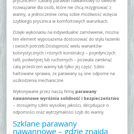
prysznicem? Szklany parawan nawannowy to świetne
rozwiązanie dla osób, które nie chcą rezygnować z
wanny, a jednocześnie cenią sobie możliwość wzięcia
szybkiego prysznica w komfortowych warunkach.
Dzięki wykonaniu na indywidualne zamówienie, można
ten element wyposażenia dostosować do stylu łazienki
i swoich potrzeb.
Dostępność
wielu wariantów
kolorystycznych i
różnych konstrukcji – pojedynczych
tafli, podwójnej lub ruchomych – pozwala zamknąć
całą przestrzeń wanny lub tylko jej część. Szkło
hartowane sprawia, że parawany są one odporne na
uszkodzenia mechaniczne.
Wykonywane przez naszą firmę
parawany
nawannowe wyróżnia solidność i bezpieczeństwo
– stosujemy szkło wysokiej jakości, decydujące o
odporności oraz wytrzymałości
szyb do wanny.
Szklane parawany
nawannowe – gdzie znajdą