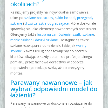
okolicach?
Realizujemy projekty na indywidualne zamówienie,
takie jak
szklane balustrady
,
szkło
lacobel
,
przegrody
szklane
i
drzwi ze szkła odgradzające
, które doskonale
sprawdzą się jako elementy nowoczesnych przestrzeni.
Oferujemy także
lustra na zamówienie
,
szafki szklane
,
meble szklane
i
daszki szklane
. Dostępne są także
szklane rozwiązania do łazienek, takie jak
wanny
szklane
.
Zakres usług dopasowujemy do potrzeb
klientów, dbając o każdy detal – od profesjonalnego
pomiaru, przez fachowe doradztwo w doborze
odpowiedniego rodzaju szkła, aż po precyzyjny
montaż.
Parawany nawannowe – jak
wybrać odpowiedni model do
łazienki?
Parawany nawannowe to doskonałe rozwiązanie do