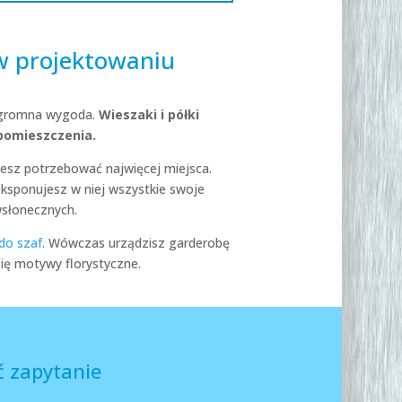
w projektowaniu
 ogromna wygoda.
Wieszaki i półki
pomieszczenia.
iesz potrzebować najwięcej miejsca.
yeksponujesz w niej wszystkie swoje
wsłonecznych.
do szaf
. Wówczas urządzisz garderobę
ię motywy florystyczne.
 zapytanie