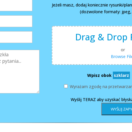
Jeżeli masz, dodaj koniecznie rysunki/pl
(dozwolone formaty: jpeg, p
Drag & Drop F
or
Browse Fil
Wpisz obok
szklarz
Wyrażam zgodę na przetwarzan
Wyślij TERAZ aby uzyskać błys