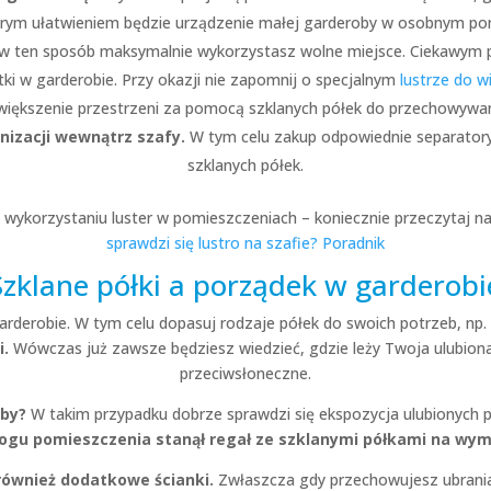
orym ułatwieniem będzie urządzenie małej garderoby w osobnym po
w ten sposób maksymalnie wykorzystasz wolne miejsce. Ciekawym 
tki w garderobie. Przy okazji nie zapomnij o specjalnym
lustrze do w
większenie przestrzeni za pomocą szklanych półek do przechowywan
nizacji wewnątrz szafy.
W tym celu zakup odpowiednie separatory
szklanych półek.
 o wykorzystaniu luster w pomieszczeniach – koniecznie przeczytaj na
sprawdzi się lustro na szafie? Poradnik
Szklane półki a porządek w garderobi
rderobie. W tym celu dopasuj rodzaje półek do swoich potrzeb, np.
i.
Wówczas już zawsze będziesz wiedzieć, gdzie leży Twoja ulubiona
przeciwsłoneczne.
oby?
W takim przypadku dobrze sprawdzi się ekspozycja ulubionych 
ogu pomieszczenia stanął regał ze szklanymi półkami na wym
również dodatkowe ścianki.
Zwłaszcza gdy przechowujesz ubrania 