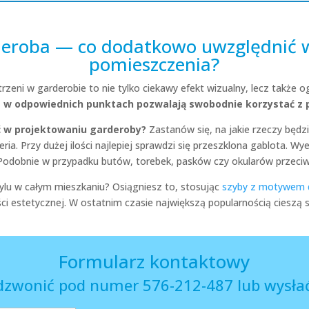
deroba — co dodatkowo uwzględnić 
pomieszczenia?
zeni w garderobie to nie tylko ciekawy efekt wizualny, lecz także
 w odpowiednich punktach pozwalają swobodnie korzystać z 
ć w projektowaniu garderoby?
Zastanów się, na jakie rzeczy będz
ia. Przy dużej ilości najlepiej sprawdzi się przeszklona gablota. W
 Podobnie w przypadku butów, torebek, pasków czy okularów przeci
tylu w całym mieszkaniu? Osiągniesz to, stosując
szyby z motywem 
i estetycznej. W ostatnim czasie największą popularnością cieszą s
Formularz kontaktowy
dzwonić pod numer 576-212-487 lub wysłać