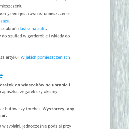
mieszczeniu.
pomysłem jest również umieszczenie
izażu
.
ia ubrań i
lustra na sufit
.
 do szuflad w garderobie i wkłady do
sz artykuł:
W jakich pomieszczeniach
e
drążek do wieszaków na ubrania i
 apaszka, zegarek czy okulary
par butów czy torebek.
Wystarczy, aby
iar.
w sypialni. Jednocześnie podział przy