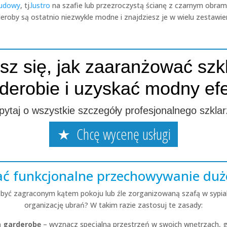
budowy
, tj.
lustro
na szafie lub przezroczystą ścianę z czarnym obra
eroby są ostatnio niezwykle modne i znajdziesz je w wielu zestawie
z się, jak zaaranżować szk
derobie i uzyskać modny ef
pytaj o wszystkie szczegóły profesjonalnego szklar
Chcę wycenę usługi
ć funkcjonalne przechowywanie duże
być zagraconym kątem pokoju lub źle zorganizowaną szafą w sypia
organizację ubrań? W takim razie zastosuj te zasady:
a garderobę
– wyznacz specjalną przestrzeń w swoich wnętrzach, gd