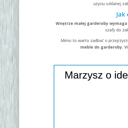
użyciu szklanej z
Jak
Wnętrze małej garderoby wymaga s
szafy do za
Mimo to warto zadbać o przejrzystoś
meble do garderoby.
W
Marzysz o ide