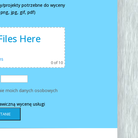
any/projekty potrzebne do wyceny
ng, jpg, gif, pdf)
iles Here
es
0
of 10
ie moich danych osobowych
kawiczną wycenę usługi