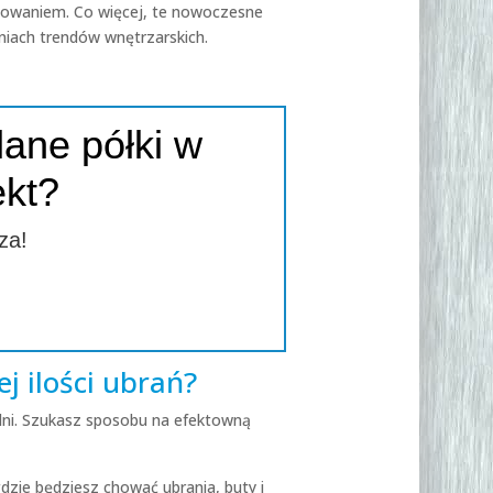
mowaniem. Co więcej, te nowoczesne
niach trendów wnętrzarskich.
lane półki w
ekt?
za!
j ilości ubrań?
lni. Szukasz sposobu na efektowną
zie będziesz chować ubrania, buty i