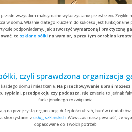
 przede wszystkim maksymalne wykorzystanie przestrzeni. Zwykle 
sca w domu. Właśnie dlatego kluczem do sukcesu jest funkcjonalne
artykule podpowiadamy,
jak stworzyć wymarzoną i praktyczną ga
bować, to
szklane
półki
na wymiar
, a przy tym odrobina kreat
półki, czyli sprawdzona organizacja 
la każdego domu i mieszkania.
Na przechowywanie ubrań możesz 
np. sypialni, przedpokoju czy poddasza.
Nie zmienia to jednak fa
funkcjonalnego rozwiązania.
ają na przejrzystą organizację dużej ilości ubrań, butów i dodatków
st skorzystanie z
usług szklarskich
. Wówczas masz pewność, że wypo
dopasowane do Twoich potrzeb.