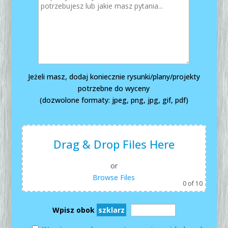
Jeżeli masz, dodaj koniecznie rysunki/plany/projekty
potrzebne do wyceny
(dozwolone formaty: jpeg, png, jpg, gif, pdf)
Drag & Drop Files Here
or
Browse Files
0
of 10
Wpisz obok
szklarz