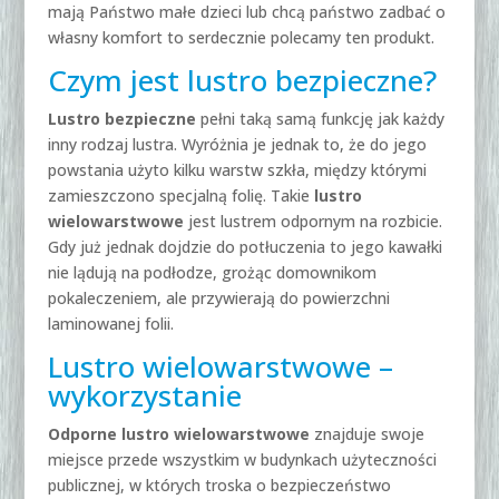
mają Państwo małe dzieci lub chcą państwo zadbać o
własny komfort to serdecznie polecamy ten produkt.
Czym jest
lustro bezpieczne
?
Lustro bezpieczne
pełni taką samą funkcję jak każdy
inny rodzaj lustra. Wyróżnia je jednak to, że do jego
powstania użyto kilku warstw szkła, między którymi
zamieszczono specjalną folię. Takie
lustro
wielowarstwowe
jest lustrem odpornym na rozbicie.
Gdy już jednak dojdzie do potłuczenia to jego kawałki
nie lądują na podłodze, grożąc domownikom
pokaleczeniem, ale przywierają do powierzchni
laminowanej folii.
Lustro wielowarstwowe –
wykorzystanie
Odporne lustro wielowarstwowe
znajduje swoje
miejsce przede wszystkim w budynkach użyteczności
publicznej, w których troska o bezpieczeństwo