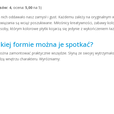
osów: 4
, ocena:
5,00
na 5)
z nich oddawało nasz zamysł i gust. Każdemu zależy na oryginalnym 
ozwiązania są wciąż poszukiwane. Miłośnicy kreatywności, zabawy kol
soby, którym kolorowe płytki kojarzą się jedynie z wykończeniem ła
akiej formie można je spotkać?
można zamontować praktycznie wszędzie. Słyną ze swojej wytrzymałoś
dzą wnętrzu charakteru. Wyróżniamy: