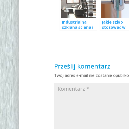
Industrialna
Jakie szkło
szklana ściana i
stosować w
inne pomysły na
drzwiach
urządzenie
szklanych?
mieszkania w
stylu loft
Prześlij komentarz
Twój adres e-mail nie zostanie opublik