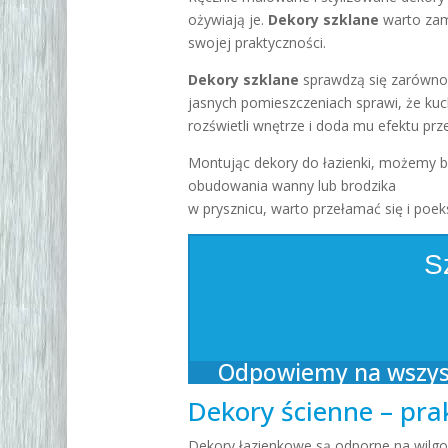
ożywiają je.
Dekory szklane
warto zam
swojej praktyczności.
Dekory szklane
sprawdzą się zarówno 
jasnych pomieszczeniach sprawi, że kuc
rozświetli wnętrze
i doda mu efektu prz
Montując dekory do łazienki, możemy b
obudowania wanny lub brodzika
w prysznicu, warto przełamać
się i
poeks
S
Odpowiemy na wszystk
Dekory ścienne – pra
Dekory łazienkowe są odporne na wilgoć 