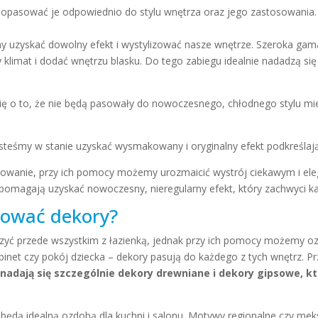
dopasować je odpowiednio do stylu wnętrza oraz jego zastosowania.
zyskać dowolny efekt i wystylizować nasze wnętrze. Szeroka gama 
klimat i dodać wnętrzu blasku. Do tego zabiegu idealnie nadadzą się
ię o to, że nie będą pasowały do nowoczesnego, chłodnego stylu mies
esteśmy w stanie uzyskać wysmakowany i oryginalny efekt podkreślaj
sowanie, przy ich pomocy możemy urozmaicić wystrój ciekawym i e
omagają uzyskać nowoczesny, nieregularny efekt, który zachwyci k
ować dekory?
zyć przede wszystkim z łazienką, jednak przy ich pomocy możemy o
gabinet czy pokój dziecka – dekory pasują do każdego z tych wnętrz.
nadają się szczególnie dekory drewniane i dekory gipsowe, kt
będą idealną ozdobą dla kuchni i salonu. Motywy regionalne czy meksy