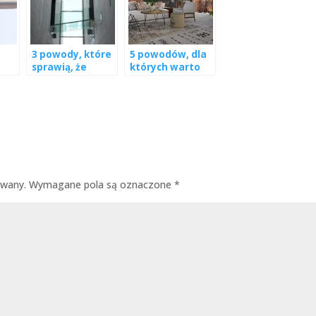
3 powody, które
5 powodów, dla
sprawią, że
których warto
zamarzysz o
wybrać szkło
szklanej
transparentne
podłodze
do mieszkania
owany.
Wymagane pola są oznaczone
*