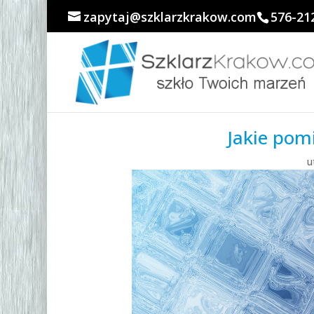
zapytaj@szklarzkrakow.com
576-21
Jakie pom
u