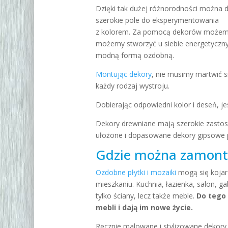
Dzięki tak dużej różnorodności można 
szerokie pole do eksperymentowania
z kolorem. Za pomocą dekorów możemy u
możemy stworzyć u siebie energetyczny 
modną formą ozdobną.
Montując dekory
, nie musimy martwić s
każdy rodzaj wystroju.
Dobierając odpowiedni kolor i deseń, j
Dekory drewniane mają szerokie zasto
ułożone i dopasowane dekory gipsowe p
Gdzie można zamont
Ozdobne płytki i mozaiki
mogą się kojar
mieszkaniu. Kuchnia, łazienka, salon, 
tylko ściany, lecz także meble.
Do tego 
mebli i dają im nowe życie.
Ręcznie malowane i stylizowane dekory 