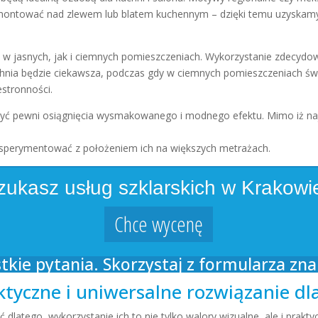
ontować nad zlewem lub blatem kuchennym – dzięki temu uzyskamy 
w jasnych, jak i ciemnych pomieszczeniach. Wykorzystanie zdecydo
hnia będzie ciekawsza, podczas gdy w ciemnych pomieszczeniach świa
estronności.
yć pewni osiągnięcia wysmakowanego i modnego efektu. Mimo iż najc
perymentować z położeniem ich na większych metrażach.
zukasz usług szklarskich w Krakowi
Chce wycenę
ie pytania. Skorzystaj z formularza znaj
ktyczne i uniwersalne rozwiązanie d
dlatego, wykorzystanie ich to nie tylko walory wizualne, ale i prak