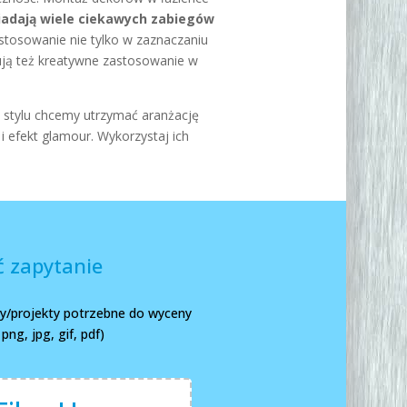
siadają wiele ciekawych zabiegów
stosowanie nie tylko w zaznaczaniu
ują też kreatywne zastosowanie w
m stylu chcemy utrzymać aranżację
i efekt
glamour
.
Wykorzystaj ich
 zapytanie
any/projekty potrzebne do wyceny
ng, jpg, gif, pdf)