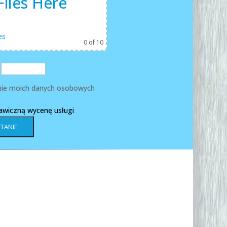
iles Here
es
0
of 10
ie moich danych osobowych
kawiczną wycenę usługi