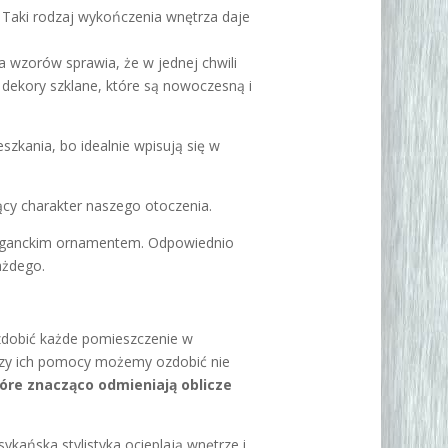
 Taki rodzaj wykończenia wnętrza daje
wzorów sprawia, że w jednej chwili
 dekory szklane, które są nowoczesną i
zkania, bo idealnie wpisują się w
ący charakter naszego otoczenia.
leganckim ornamentem. Odpowiednio
ażdego.
zdobić każde pomieszczenie w
 Przy ich pomocy możemy ozdobić nie
óre znacząco odmieniają oblicze
kańska stylistyka ocieplają wnętrze i