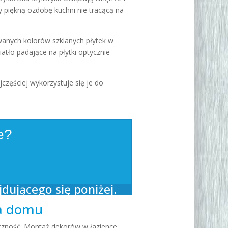
piękną ozdobę kuchni nie tracącą na
wanych kolorów szklanych płytek w
tło padające na płytki optycznie
zęściej wykorzystuje się je do
e?
dującego się poniżej.
la domu
tyczność. Montaż dekorów w łazience