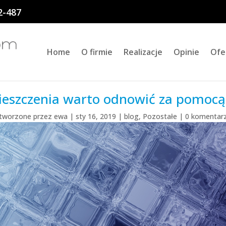
2-487
Home
O firmie
Realizacje
Opinie
Ofe
ieszczenia warto odnowić za pomoc
tworzone przez
ewa
|
sty 16, 2019
|
blog
,
Pozostałe
|
0 komentar