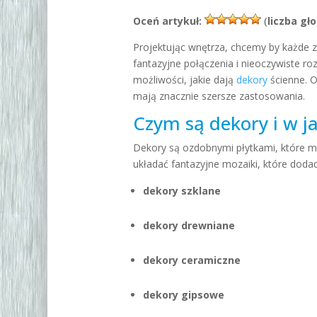
Oceń artykuł:
(
liczba gł
Projektując wnętrza, chcemy by każde 
fantazyjne połączenia i nieoczywiste r
możliwości, jakie dają
dekory
ścienne. O
mają znacznie szersze zastosowania.
Czym są dekory i w j
Dekory są ozdobnymi płytkami
, które 
układać fantazyjne mozaiki, które doda
dekory szklane
dekory drewniane
dekory ceramiczne
dekory gipsowe