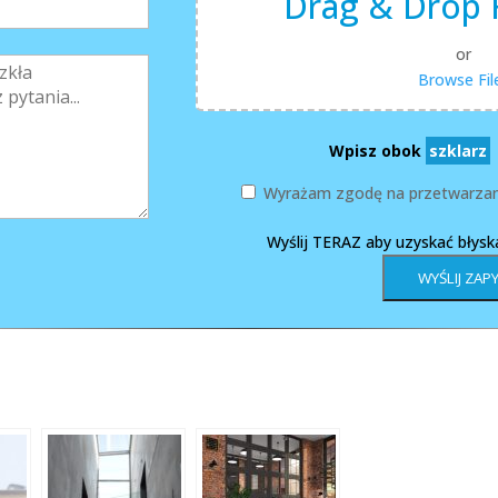
Drag & Drop F
or
Browse Fil
Wpisz obok
szklarz
Wyrażam zgodę na przetwarzan
Wyślij TERAZ aby uzyskać błys