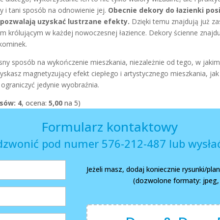
 i tani sposób na odnowienie jej.
Obecnie dekory do łazienki po
 pozwalają uzyskać lustrzane efekty.
Dzięki temu znajdują już za
m królującym w każdej nowoczesnej łazience. Dekory ścienne znajd
kominek.
sny sposób na wykończenie mieszkania, niezależnie od tego, w jaki
skasz magnetyzujący efekt ciepłego i artystycznego mieszkania, jak 
ograniczyć jedynie wyobraźnia.
osów: 4
, ocena:
5,00
na 5)
Formularz kontaktowy
dzwonić pod numer 576-212-487 lub wysłać
Jeżeli masz, dodaj koniecznie rysunki/pl
(dozwolone formaty: jpeg, p