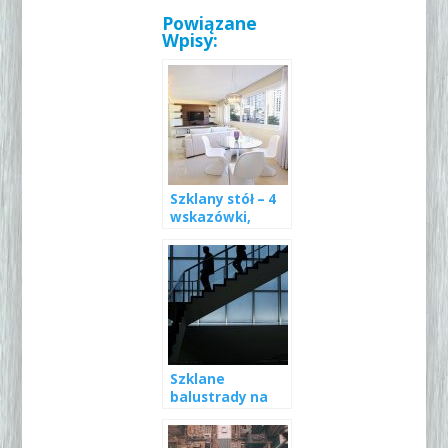
Powiązane
Wpisy:
Szklany stół – 4
wskazówki,
które musisz
znać przed jego
zakupem
Szklane
balustrady na
schody – o czym
musisz wiedzieć