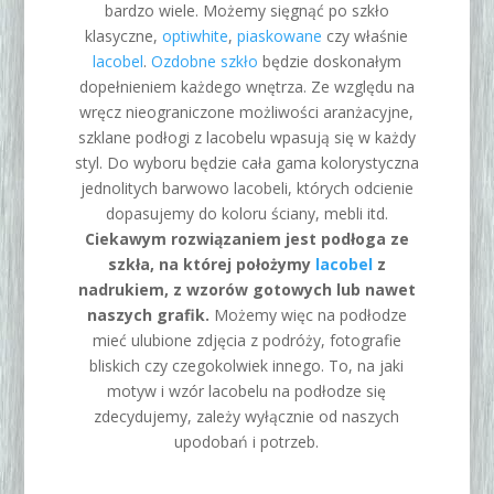
bardzo wiele. Możemy sięgnąć po szkło
klasyczne,
optiwhite
,
piaskowane
czy właśnie
lacobel
.
Ozdobne szkło
będzie doskonałym
dopełnieniem każdego wnętrza. Ze względu na
wręcz nieograniczone możliwości aranżacyjne,
szklane podłogi z lacobelu wpasują się w każdy
styl. Do wyboru będzie cała gama kolorystyczna
jednolitych barwowo lacobeli, których odcienie
dopasujemy do koloru ściany, mebli itd.
Ciekawym rozwiązaniem jest podłoga ze
szkła, na której położymy
lacobel
z
nadrukiem, z wzorów gotowych lub nawet
naszych grafik.
Możemy więc na podłodze
mieć ulubione zdjęcia z podróży, fotografie
bliskich czy czegokolwiek innego. To, na jaki
motyw i wzór lacobelu na podłodze się
zdecydujemy, zależy wyłącznie od naszych
upodobań i potrzeb.