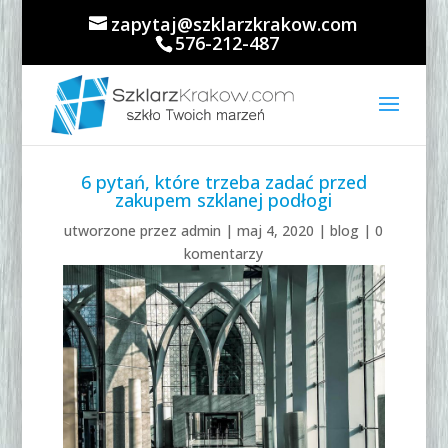
zapytaj@szklarzkrakow.com
576-212-487
6 pytań, które trzeba zadać przed
zakupem szklanej podłogi
utworzone przez
admin
|
maj 4, 2020
|
blog
|
0
komentarzy