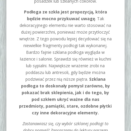
posadzek lub szklanych cokołów.
Podłoga ze szkła jest propozycją, która
będzie mocno przykuwać uwagę
. Tak
dekoracyjnego elementu nie warto stosować na
dużej powierzchni, ponieważ może przytłoczyć
wnętrze. Z tego powodu lepiej decydować się na
niewielkie fragmenty podłogi tak wykonanej.
Bardzo fajnie szklana podłoga wygląda w
łazience i salonie. Sprawdzi się również w kuchni
lub sypialni. Największe wrażenie zrobi na
poddaszu lub antresoli, gdy będzie można
podziwiać przez nią niższe piętra.
Szklana
podłoga to doskonały pomysł zarówno, by
pokazać brak sklepienia, jak i do tego, by
pod szkłem ukryć ważne dla nas
przedmioty, pamiątki, stare, ozdobne płytki
czy inne dekoracyjne elementy.
Zastanawiasz się, czy wybór szklanej podłogi to
dobry pomysł? Zapraszamy do lektury naszego