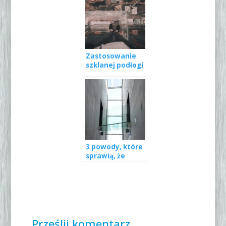
przed zakupem
Zastosowanie
szklanej podłogi
3D – gdzie się
sprawdzi i na jaki
wzór warto się
zdecydować?
3 powody, które
sprawią, że
zamarzysz o
szklanej
podłodze
Prześlij komentarz