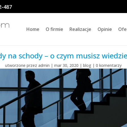
2-487
Home
O firmie
Realizacje
Opinie
Ofe
dy na schody – o czym musisz wiedz
utworzone przez
admin
|
mar 30, 2020
|
blog
|
0 komentarzy