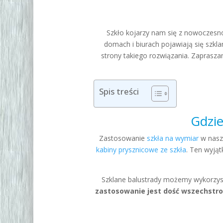
Szkło kojarzy nam się z nowoczesn
domach i biurach pojawiają się szk
strony takiego rozwiązania. Zaprasza
Spis treści
Gdzie
Zastosowanie
szkła na wymiar
w naszy
kabiny prysznicowe ze szkła
. Ten wyją
Szklane balustrady
możemy wykorzysty
zastosowanie jest dość wszechstr