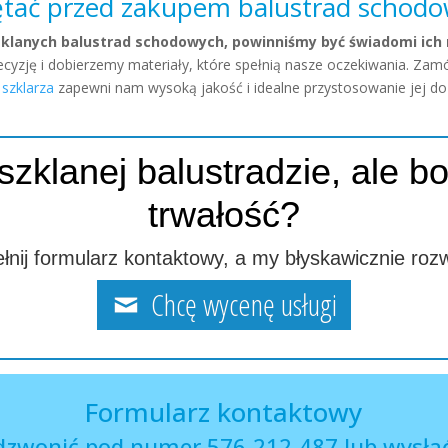
tać przed zakupem balustrad schodow
klanych balustrad schodowych, powinniśmy być świadomi ich 
yzję i dobierzemy materiały, które spełnią nasze oczekiwania. Zamó
szklarza
zapewni nam wysoką jakość i idealne przystosowanie jej do
zklanej balustradzie, ale boi
trwałość?
nij formularz kontaktowy, a my błyskawicznie roz
Chcę wycenę usługi
Formularz kontaktowy
dzwonić pod numer 576-212-487 lub wysłać