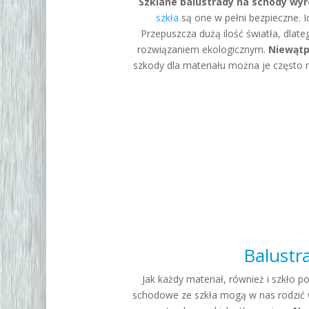
Szklane balustrady na schody wyró
szkła
są one w pełni bezpieczne. I
Przepuszcza dużą ilość światła, dlat
rozwiązaniem ekologicznym.
Niewątpl
szkody dla materiału można je często 
Balustr
Jak każdy materiał, również i szkło 
schodowe ze szkła mogą w nas rodzić w