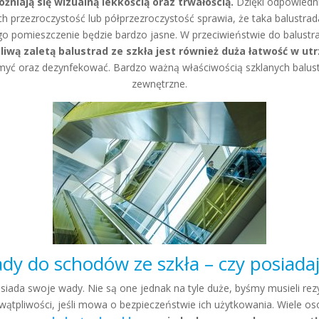
żniają się wizualną lekkością oraz trwałością.
Dzięki odpowiedn
ch przezroczystość lub półprzezroczystość sprawia, że taka balustrad
ego pomieszczenie będzie bardzo jasne. W przeciwieństwie do balustr
iwą zaletą balustrad ze szkła jest również duża łatwość w utr
myć oraz dezynfekować. Bardzo ważną właściwością szklanych balust
zewnętrzne.
ady do schodów ze szkła – czy posiada
posiada swoje wady. Nie są one jednak na tyle duże, byśmy musieli re
ątpliwości, jeśli mowa o bezpieczeństwie ich użytkowania. Wiele os