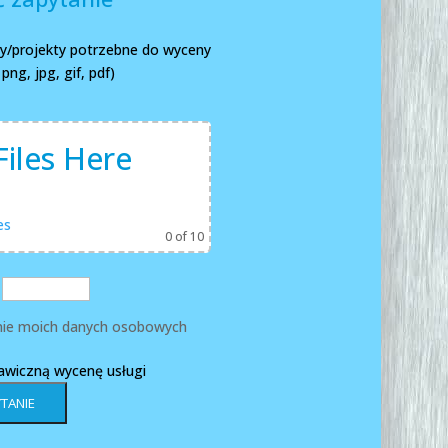
any/projekty potrzebne do wyceny
ng, jpg, gif, pdf)
iles Here
es
0
of 10
ie moich danych osobowych
kawiczną wycenę usługi