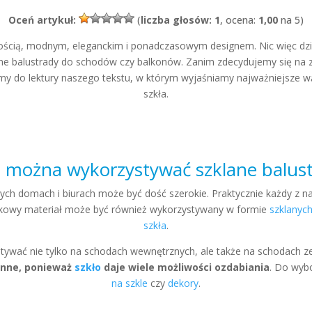
Oceń artykuł:
(
liczba głosów: 1
, ocena:
1,00
na 5)
ością, modnym, eleganckim i ponadczasowym designem. Nic więc dzi
lane balustrady do schodów czy balkonów. Zanim zdecydujemy się na 
my do lektury naszego tekstu, w którym wyjaśniamy najważniejsze w
szkła.
 można wykorzystywać szklane balus
ch domach i biurach może być dość szerokie. Praktycznie każdy z 
tkowy materiał może być również wykorzystywany w formie
szklanyc
szkła
.
wać nie tylko na schodach wewnętrznych, ale także na schodach ze
onne, ponieważ
szkło
daje wiele możliwości ozdabiania
. Do wy
na szkle
czy
dekory
.