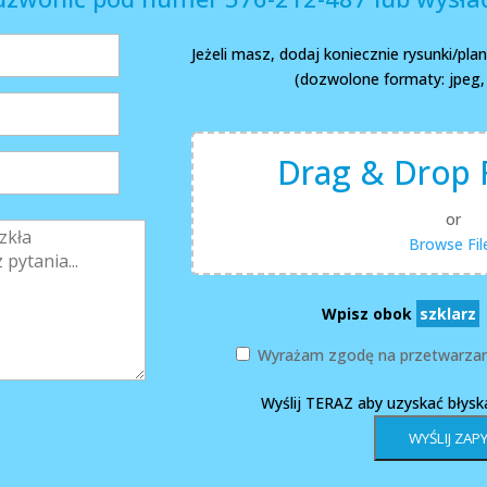
Jeżeli masz, dodaj koniecznie rysunki/pl
(dozwolone formaty: jpeg, p
Drag & Drop F
or
Browse Fil
Wpisz obok
szklarz
Wyrażam zgodę na przetwarzan
Wyślij TERAZ aby uzyskać błys