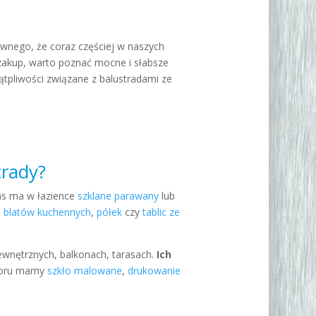
wnego, że coraz częściej w naszych
zakup, warto poznać mocne i słabsze
ątpliwości związane z balustradami ze
trady?
nas ma w łazience
szklane parawany
lub
h blatów kuchennych
,
półek
czy
tablic ze
wnętrznych, balkonach, tarasach.
Ich
boru mamy
szkło malowane
,
drukowanie