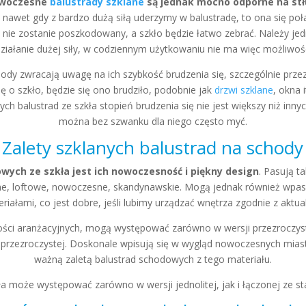
woczesne
balustrady szklane
są jednak mocno odporne na stł
 nawet gdy z bardzo dużą siłą uderzymy w balustradę, to ona się poła
kt nie zostanie poszkodowany, a szkło będzie łatwo zebrać. Należy j
iałanie dużej siły, w codziennym użytkowaniu nie ma więc możliwości
hody zwracają uwagę na ich szybkość brudzenia się, szczególnie prze
ę o szkło, będzie się ono brudziło, podobnie jak
drzwi szklane
, okna 
h balustrad ze szkła stopień brudzenia się nie jest większy niż inny
można bez szwanku dla niego często myć.
Zalety szklanych balustrad na schody
wych ze szkła jest ich nowoczesność i piękny design
. Pasują t
ne, loftowe, nowoczesne, skandynawskie. Mogą jednak również wpasow
eriałami, co jest dobre, jeśli lubimy urządzać wnętrza zgodnie z aktu
ości aranżacyjnych, mogą występować zarówno w wersji przezroczyste
eprzezroczystej. Doskonale wpisują się w wygląd nowoczesnych miast.
ważną zaletą balustrad schodowych z tego materiału.
ła może występować zarówno w wersji jednolitej, jak i łączonej ze s