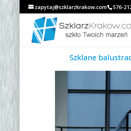
zapytaj@szklarzkrakow.com
576-21
Szklane balustra