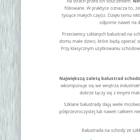
na strach przed ich stłuczeniem.
No
foliowane. W praktyce oznacza to, że
tysiące małych części. Dzięki temu ni
odporne nawet na dz
Przeciwnicy szklanych balustrad na sc
domu małe dzieci, które będą opierać si
Przy klasycznym użytkowaniu schodowyc
Największą zaletą balustrad schodo
wkomponuje się we wnętrza industrial
dobrze łączy się z innymi mat
Szklane balustrady dają wiele możliw
półprzezroczystej lub nawet całkiem ni
Balustrada na schody ze szk