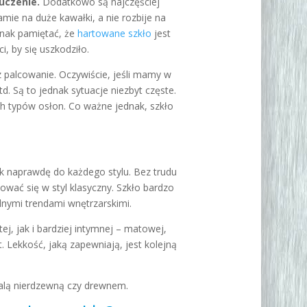
uczenie.
Dodatkowo są najczęściej
mie na duże kawałki, a nie rozbije na
ednak pamiętać, że
hartowane szkło
jest
, by się uszkodziło.
z palcowanie. Oczywiście, jeśli mamy w
itd. Są to jednak sytuacje niezbyt częste.
ch typów osłon. Co ważne jednak, szkło
ak naprawdę do każdego stylu. Bez trudu
ać się w styl klasyczny. Szkło bardzo
alnymi trendami wnętrzarskimi.
j, jak i bardziej intymnej – matowej,
 Lekkość, jaką zapewniają, jest kolejną
talą nierdzewną czy drewnem.