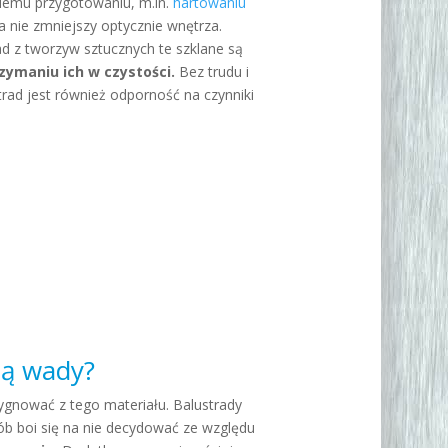
iemu przygotowaniu, m.in.
hartowaniu
a nie zmniejszy optycznie wnętrza.
ad z tworzyw sztucznych te szklane są
zymaniu ich w czystości.
Bez trudu i
rad jest również odporność na czynniki
ją wady?
zygnować z tego materiału. Balustrady
ób boi się na nie decydować ze względu